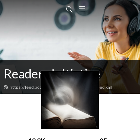
Readers Initiative
https://feed.podbean.com/readersinitiative/feed.xml