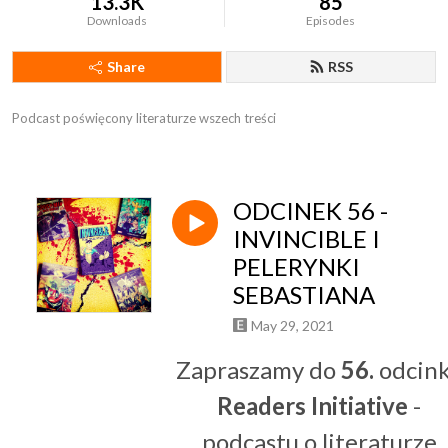
13.3K
85
Downloads
Episodes
Share
RSS
Podcast poświęcony literaturze wszech treści
ODCINEK 56 -
INVINCIBLE I
PELERYNKI
SEBASTIANA
May 29, 2021
Zapraszamy do
56.
odcin
Readers Initiative
-
podcastu o literaturze