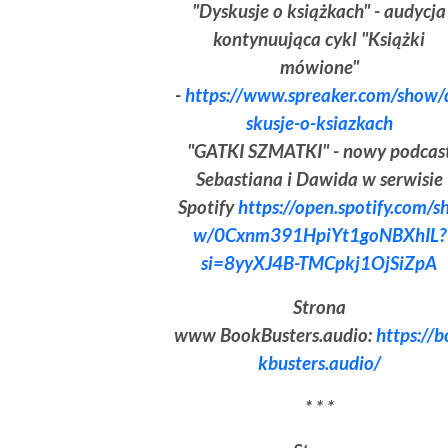
"Dyskusje o książkach" - audycja
kontynuująca cykl "Książki
mówione"
-
https://www.spreaker.com/show/
skusje-o-ksiazkach
"GATKI SZMATKI" - nowy podcas
Sebastiana i Dawida w serwisie
Spotify
https://open.spotify.com/s
w/0Cxnm391HpiYt1goNBXhIL?
si=8yyXJ4B-TMCpkj1OjSiZpA
Strona
www BookBusters.audio:
https://
kbusters.audio/
* * *