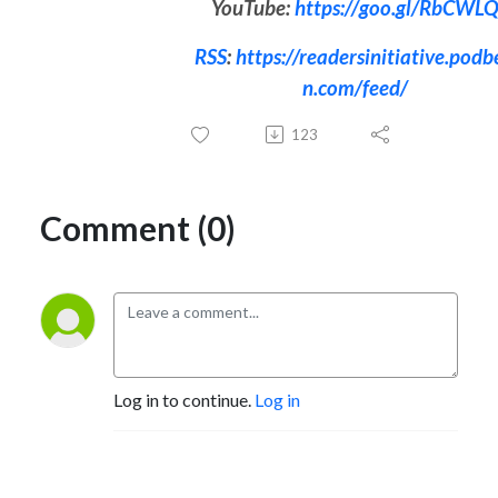
YouTube:
https://goo.gl/RbCWL
RSS
:
https://readersinitiative.podb
n.com/feed/
123
Comment (0)
Log in to continue.
Log in