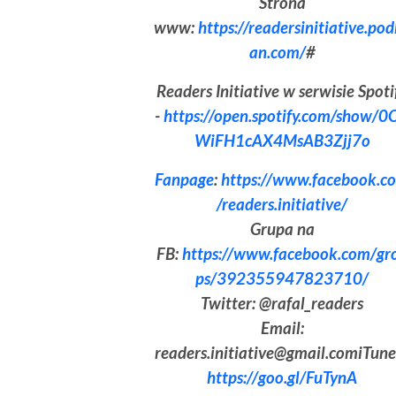
Strona
www:
https://readersinitiative.po
an.com/
#
Readers Initiative w serwisie Spoti
-
https://open.spotify.com/show/0
WiFH1cAX4MsAB3Zjj7o
Fanpage
:
https://www.facebook.c
/readers.initiative/
Grupa na
FB:
https://www.facebook.com/gr
ps/392355947823710/
Twitter: @rafal_readers
Email:
readers.initiative@gmail.comiTune
https://goo.gl/FuTynA